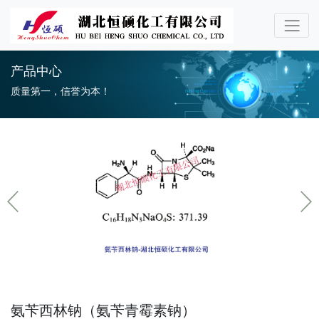
产品中心
质量第一，信誉为本！
氨苄西林钠（氨苄青霉素钠）