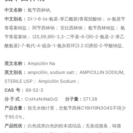
中文名称：
氨苄西林钠。
D(-)-6-(α-
-
)
α-
中文别名：
氨基
苯乙酰胺
青霉烷酸钠；
氨基苄
青霉素钠盐；
阿苄西林钠；
安比西林钠；
氨苄西林钠盐；
氨
(2S,5R,6R)-3,3-
-6-[(R)-2-
-2-
苄青霉素钠；
二甲基
氨基
苯乙
]-7-
-4-
-1-
[3.2.0]
-2-
酰氨基
氧代
硫杂
氮杂双环
庚烷
甲酸钠盐
。
Ampicillin Na
英文名称：
ampicillin, sodium salt
AMPICILLIN SODIUM,
英文别名：
；
STERILE USP
Ampicillin Sodium
；
；
CAS
69-52-3
号：
C
H
N
NaO
S
371.38
分
子
式：
分子量：
16
18
3
4
C16H19N3O4S
产品含量：
按无水物计算，含氨苄西林
不得少
85.0
于
％。
产品性状：
白色或类白色的粉末或结晶；无臭或微臭，味微