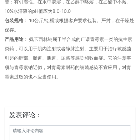
苦；有引湿性。在水中易溶，在乙醇中略溶，在乙醚中不溶。
10%
pH
8.0-10.0
水溶液的
值应为
10
/
包装规格：
公斤
铝桶或根据客户要求包装。严封，在干燥处
保存。
产品用途：
氨苄西林钠属于半合成的广谱青霉素一类的抗生素
类药，可以用于肌内注射或者静脉注射。主要用于治疗敏感菌
引起的肺部、肠道、胆道、尿路等感染和败血症。它的注意事
项与青霉素钠近似，对青霉素耐药的细菌感染不宜应用，对青
霉素过敏的也不应当使用。
发表评论：